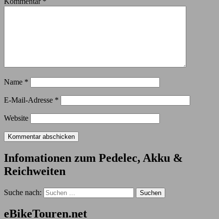
Kommentar
*
Name
*
E-Mail-Adresse
*
Website
Infomationen zum Pedelec, Akku &
Reichweiten
Suche nach:
eBikeTouren.net