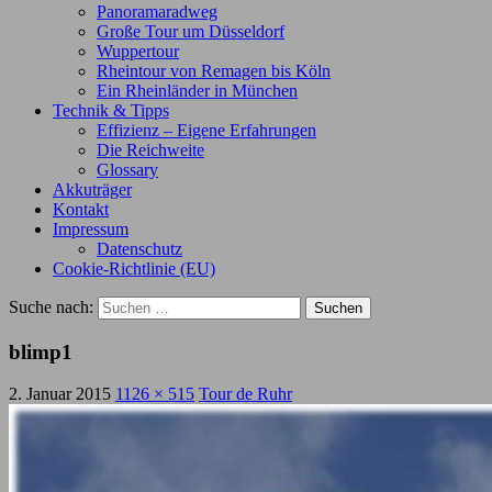
Panoramaradweg
Große Tour um Düsseldorf
Wuppertour
Rheintour von Remagen bis Köln
Ein Rheinländer in München
Technik & Tipps
Effizienz – Eigene Erfahrungen
Die Reichweite
Glossary
Akkuträger
Kontakt
Impressum
Datenschutz
Cookie-Richtlinie (EU)
Suche nach:
blimp1
2. Januar 2015
1126 × 515
Tour de Ruhr