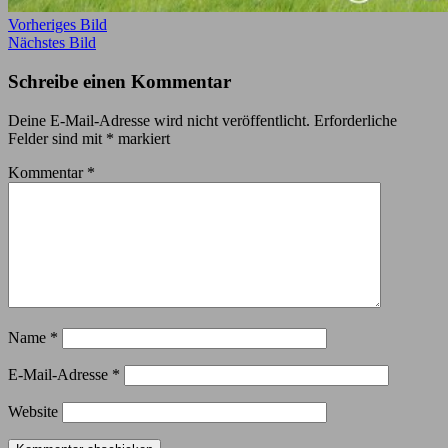
Vorheriges Bild
Nächstes Bild
Schreibe einen Kommentar
Deine E-Mail-Adresse wird nicht veröffentlicht.
Erforderliche
Felder sind mit
*
markiert
Kommentar
*
Name
*
E-Mail-Adresse
*
Website