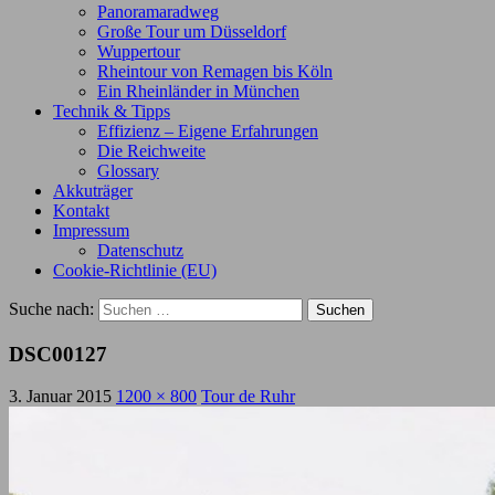
Panoramaradweg
Große Tour um Düsseldorf
Wuppertour
Rheintour von Remagen bis Köln
Ein Rheinländer in München
Technik & Tipps
Effizienz – Eigene Erfahrungen
Die Reichweite
Glossary
Akkuträger
Kontakt
Impressum
Datenschutz
Cookie-Richtlinie (EU)
Suche nach:
DSC00127
3. Januar 2015
1200 × 800
Tour de Ruhr